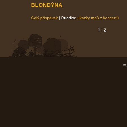
BLONDÝNA
Celý příspěvek
|
Rubrika:
ukázky mp3 z koncertů
1
|
2
© 